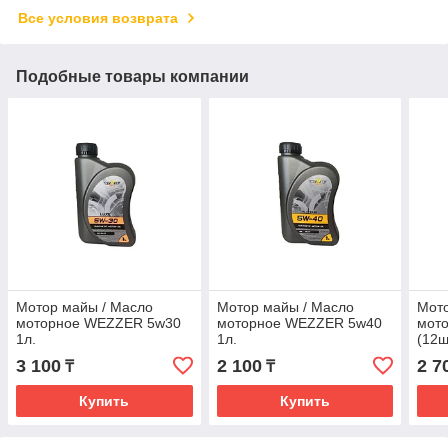
Все условия возврата
Подобные товары компании
Мотор майы / Масло
Мотор майы / Масло
Мото
моторное WEZZER 5w30
моторное WEZZER 5w40
мот
1л.
1л.
(12ш
3 100
2 100
2 7
₸
₸
Купить
Купить