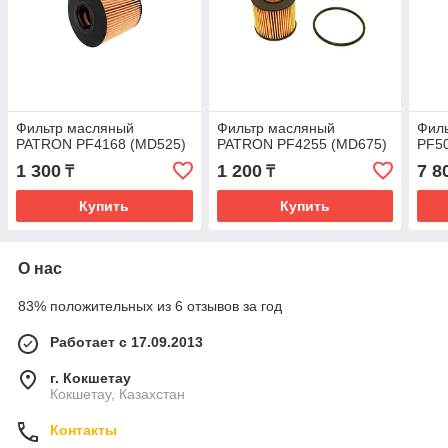
Фильтр масляный
Фильтр масляный
Фил
PATRON PF4168 (MD525)
PATRON PF4255 (MD675)
PF50
1 300
1 200
7 8
₸
₸
Купить
Купить
О нас
83% положительных из 6 отзывов за год
Работает с 17.09.2013
г. Кокшетау
Кокшетау, Казахстан
Контакты