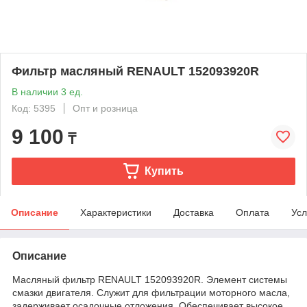
Фильтр масляный RENAULT 152093920R
В наличии 3 ед.
Код: 5395
Опт и розница
9 100
₸
Купить
Описание
Характеристики
Доставка
Оплата
Усл
Описание
Масляный фильтр RENAULT 152093920R. Элемент системы
смазки двигателя. Служит для фильтрации моторного масла,
задерживает осадочные отложения. Обеспечивает высокое