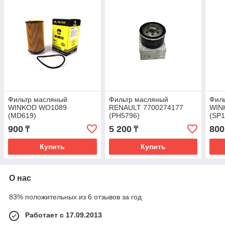
Фильтр масляный
Фильтр масляный
Фил
WINKOD WO1089
RENAULT 7700274177
WIN
(MD619)
(PH5796)
(SP1
900
5 200
800
₸
₸
Купить
Купить
О нас
83% положительных из 6 отзывов за год
Работает с 17.09.2013