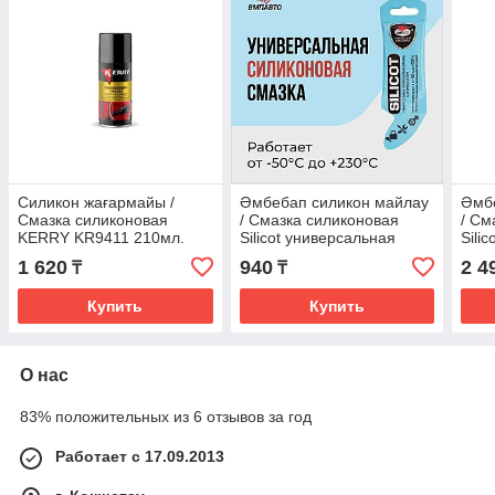
Силикон жағармайы /
Әмбебап силикон майлау
Әмб
Смазка силиконовая
/ Смазка силиконовая
/ См
KERRY KR9411 210мл.
Silicot универсальная
Sili
VMPAUTO 10г. 2303
VMP
1 620
940
2 4
₸
₸
Купить
Купить
О нас
83% положительных из 6 отзывов за год
Работает с 17.09.2013