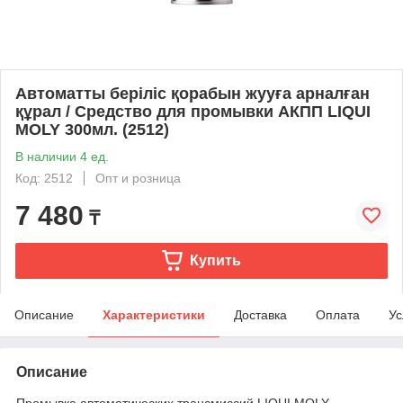
Автоматты беріліс қорабын жууға арналған
құрал / Средство для промывки АКПП LIQUI
MOLY 300мл. (2512)
В наличии 4 ед.
Код: 2512
Опт и розница
7 480
₸
Купить
Описание
Характеристики
Доставка
Оплата
Ус
Описание
Промывка автоматических трансмиссий LIQUI MOLY