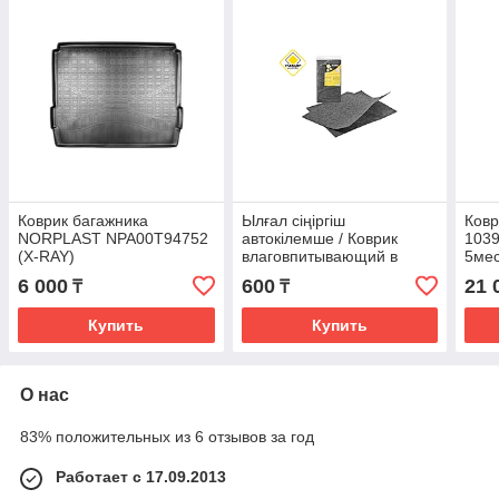
Коврик багажника
Ылғал сіңіргіш
Ков
NORPLAST NPA00T94752
автокілемше / Коврик
103
(X-RAY)
влаговпитывающий в
5ме
салон ГЛАВДОР GL-144.
6 000
600
21 
₸
₸
40х45 см (2 шт.) /100
Купить
Купить
О нас
83% положительных из 6 отзывов за год
Работает с 17.09.2013