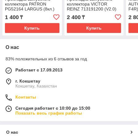
коллектора PATRON
коллектора VICTOR
AUTO
PG52164 LARGUS (8кл.)
REINZ 713191200 (V2.0)
F4R
1 400
2 400
2 8
₸
₸
Купить
Купить
О нас
83% положительных из 6 отзывов за год
Работает с 17.09.2013
г. Кокшетау
Кокшетау, Казахстан
Контакты
Сегодня работает с 10:00 до 15:00
Показать весь график работы
О нас