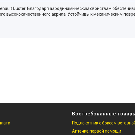
Renault Duster. Благодаря аэродинамическим свойствам обеспечи
кого высококачественного акрила. Устойчивы к механическим пов
Востребованные товар
плата
Подлокотник с боксом вставно
Аптечка первой помощи