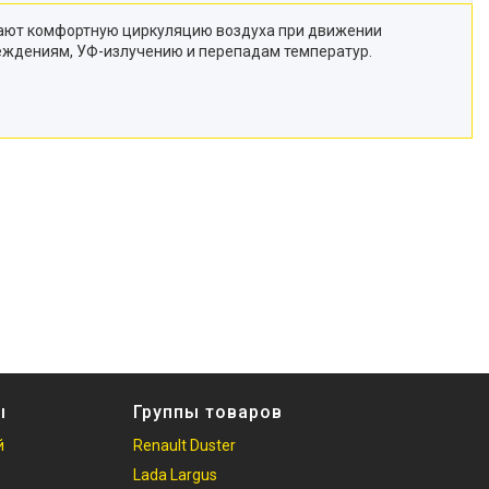
вают комфортную циркуляцию воздуха при движении
реждениям, УФ-излучению и перепадам температур.
ы
Группы товаров
й
Renault Duster
Lada Largus