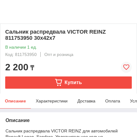
Сальник распредвала VICTOR REINZ
811753950 30x42x7
В наличии 1 ед.
Код: 811753950
Опт и розница
2 200
₸
Купить
Описание
Характеристики
Доставка
Оплата
Усл
Описание
Сальник распредвала VICTOR REINZ для автомобилей
Renault Logan, Sandero. Уплотнительное кольцо