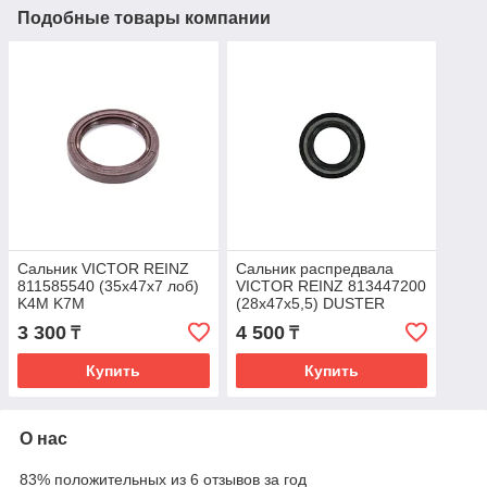
Подобные товары компании
Сальник VICTOR REINZ
Сальник распредвала
811585540 (35х47х7 лоб)
VICTOR REINZ 813447200
K4M K7M
(28х47х5,5) DUSTER
3 300
4 500
₸
₸
Купить
Купить
О нас
83% положительных из 6 отзывов за год