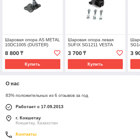
Шаровая опора AS METAL
Шаровая опора левая
Шар
10DC1005 (DUSTER)
SUFIX SG1211 VESTA
SG1
8 800
3 700
3 9
₸
₸
Купить
Купить
О нас
83% положительных из 6 отзывов за год
Работает с 17.09.2013
г. Кокшетау
Кокшетау, Казахстан
Контакты