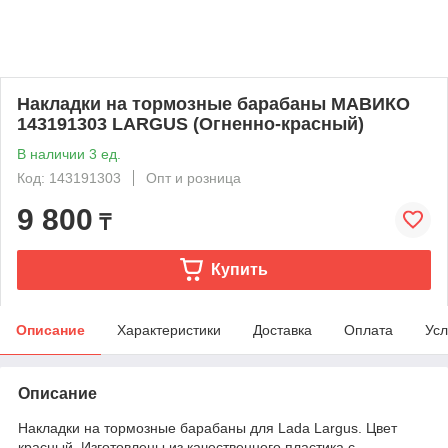
Накладки на тормозные барабаны МАВИКО
143191303 LARGUS (Огненно-красный)
В наличии 3 ед.
Код: 143191303
Опт и розница
9 800
₸
Купить
Описание
Характеристики
Доставка
Оплата
Усл
Описание
Накладки на тормозные барабаны для Lada Largus. Цвет
красный. Изготовлены из качественного пластика с