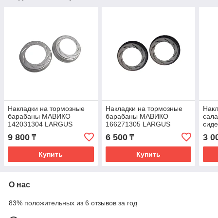
Накладки на тормозные
Накладки на тормозные
Накл
барабаны МАВИКО
барабаны МАВИКО
сала
142031304 LARGUS
166271305 LARGUS
сид
(Платина)
(Шагрень)
NKL
9 800
6 500
3 0
₸
₸
LOG
Купить
Купить
О нас
83% положительных из 6 отзывов за год