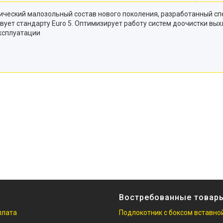
тетический малозольный состав нового поколения, разработанный 
вует стандарту Euro 5. Оптимизирует работу систем доочистки вы
эксплуатации
Востребованные товар
плата
Подлокотник с боксом вставно