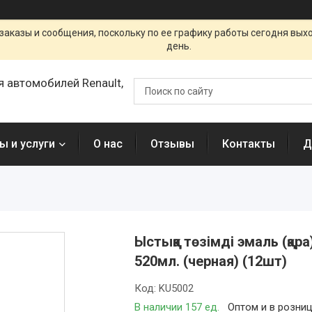
заказы и сообщения, поскольку по ее графику работы сегодня вых
день.
я автомобилей Renault,
ы и услуги
О нас
Отзывы
Контакты
Д
Ыстыққа төзімді эмаль (қа
520мл. (черная) (12шт)
Код:
KU5002
В наличии 157 ед.
Оптом и в розни