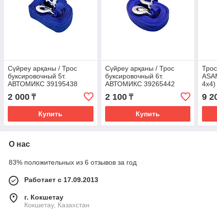
Сүйреу арқаны / Трос
Сүйреу арқаны / Трос
Трос
буксировочный 5т.
буксировочный 6т.
ASA
АВТОМИКС 39195438
АВТОМИКС 39265442
4x4)
2 000
2 100
9 2
₸
₸
Купить
Купить
О нас
83% положительных из 6 отзывов за год
Работает с 17.09.2013
г. Кокшетау
Кокшетау, Казахстан