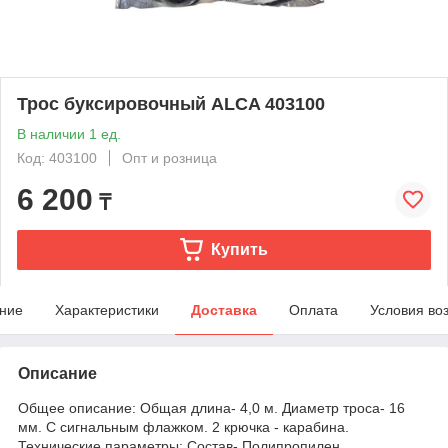
Трос буксировочный ALCA 403100
В наличии 1 ед.
Код: 403100
Опт и розница
6 200
₸
Купить
ние
Характеристики
Доставка
Оплата
Условия во
Описание
Общее описание: Общая длина- 4,0 м. Диаметр троса- 16
мм. С сигнальным флажком. 2 крючка - карабина.
Технические параметры: Состав- Полипропилен.