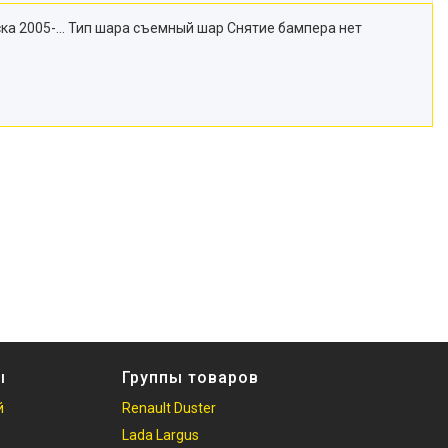
уска 2005-… Тип шара съемный шар Снятие бампера нет
ы
Группы товаров
й
Renault Duster
Lada Largus