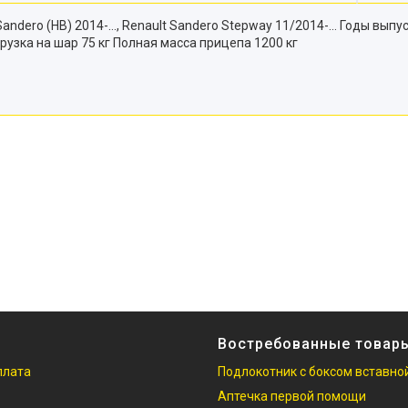
Sandero (HB) 2014-…, Renault Sandero Stepway 11/2014-… Годы вып
узка на шар 75 кг Полная масса прицепа 1200 кг
Востребованные товар
плата
Подлокотник с боксом вставно
Аптечка первой помощи