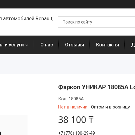
я автомобилей Renault,
ы и услуги
О нас
Отзывы
Контакты
Д
Фаркоп УНИКАР 18085A Lo
Код:
18085A
Нет в наличии
Оптом и в розницу
38 100 ₸
+7 (776) 180-29-49